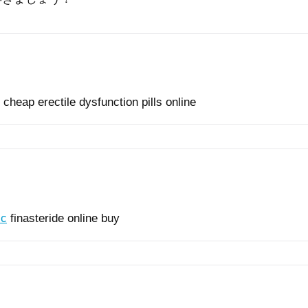
cheap erectile dysfunction pills online
ic
finasteride online buy