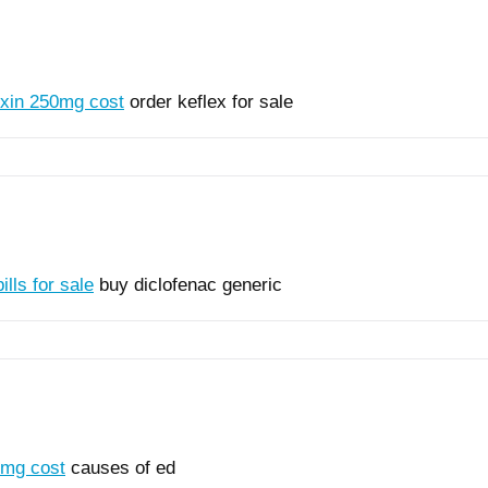
xin 250mg cost
order keflex for sale
ills for sale
buy diclofenac generic
0mg cost
causes of ed