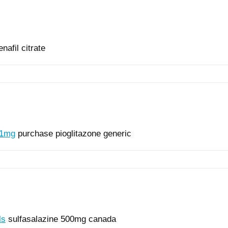
enafil citrate
 1mg
purchase pioglitazone generic
ls
sulfasalazine 500mg canada