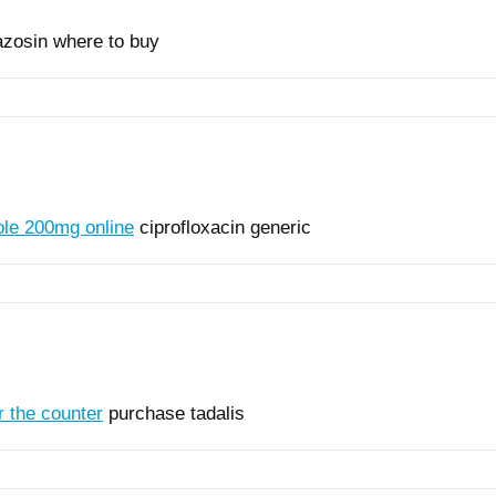
zosin where to buy
ole 200mg online
ciprofloxacin generic
r the counter
purchase tadalis