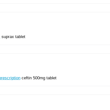
c
suprax tablet
prescription
ceftin 500mg tablet