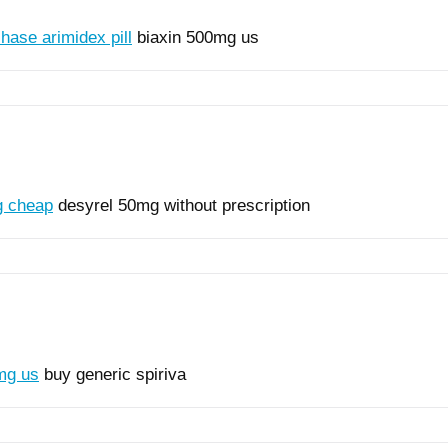
hase arimidex pill
biaxin 500mg us
g cheap
desyrel 50mg without prescription
 mg us
buy generic spiriva