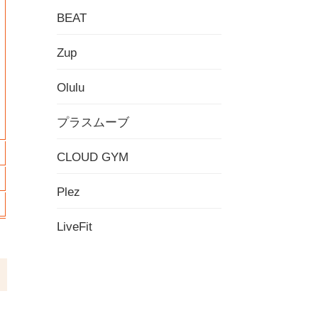
BEAT
Zup
Olulu
プラスムーブ
CLOUD GYM
Plez
LiveFit