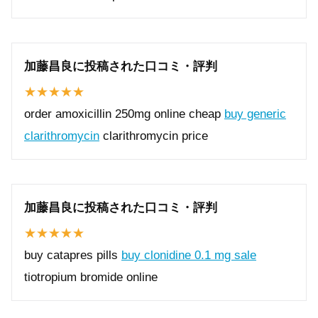
加藤昌良に投稿された口コミ・評判
order amoxicillin 250mg online cheap
buy generic
clarithromycin
clarithromycin price
加藤昌良に投稿された口コミ・評判
buy catapres pills
buy clonidine 0.1 mg sale
tiotropium bromide online