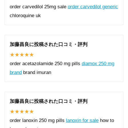
order carvedilol 25mg sale
order carvedilol generic
chloroquine uk
加藤昌良に投稿された口コミ・評判
order acetazolamide 250 mg pills
diamox 250 mg
brand
brand imuran
加藤昌良に投稿された口コミ・評判
order lanoxin 250 mg pills
lanoxin for sale
how to