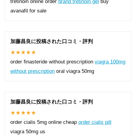
tretinoin online order
brand tretinoin gel
buy
avanafil for sale
加藤昌良に投稿された口コミ・評判
order finasteride without prescription
viagra 100mg
without prescription
oral viagra 50mg
加藤昌良に投稿された口コミ・評判
order cialis 5mg online cheap
order cialis pill
viagra 50mg us