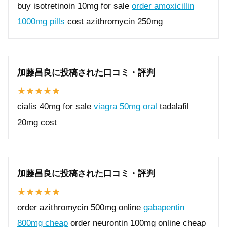
buy isotretinoin 10mg for sale
order amoxicillin
1000mg pills
cost azithromycin 250mg
加藤昌良に投稿された口コミ・評判
cialis 40mg for sale
viagra 50mg oral
tadalafil
20mg cost
加藤昌良に投稿された口コミ・評判
order azithromycin 500mg online
gabapentin
800mg cheap
order neurontin 100mg online cheap