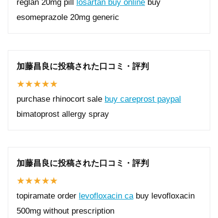
reglan 20mg pill
losartan buy online
buy
esomeprazole 20mg generic
加藤昌良に投稿された口コミ・評判
purchase rhinocort sale
buy careprost paypal
bimatoprost allergy spray
加藤昌良に投稿された口コミ・評判
topiramate order
levofloxacin ca
buy levofloxacin
500mg without prescription