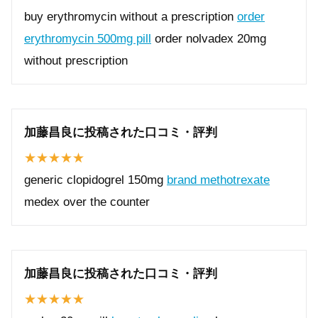
buy erythromycin without a prescription
order
erythromycin 500mg pill
order nolvadex 20mg
without prescription
加藤昌良に投稿された口コミ・評判
generic clopidogrel 150mg
brand methotrexate
medex over the counter
加藤昌良に投稿された口コミ・評判