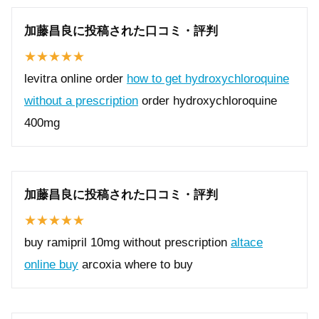
加藤昌良に投稿された口コミ・評判
levitra online order
how to get hydroxychloroquine
without a prescription
order hydroxychloroquine
400mg
加藤昌良に投稿された口コミ・評判
buy ramipril 10mg without prescription
altace
online buy
arcoxia where to buy