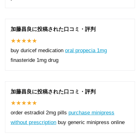
加藤昌良に投稿された口コミ・評判
buy duricef medication
oral propecia 1mg
finasteride 1mg drug
加藤昌良に投稿された口コミ・評判
order estradiol 2mg pills
purchase minipress
without prescription
buy generic minipress online