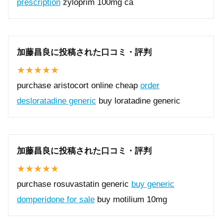
prescription
zyloprim 100mg ca
加藤昌良に投稿された口コミ・評判
purchase aristocort online cheap
order
desloratadine generic
buy loratadine generic
加藤昌良に投稿された口コミ・評判
purchase rosuvastatin generic
buy generic
domperidone for sale
buy motilium 10mg