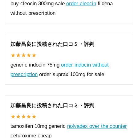
buy cleocin 300mg sale
order cleocin
fildena
without prescription
加藤昌良に投稿された口コミ・評判
generic indocin 75mg
order indocin without
prescription
order suprax 100mg for sale
加藤昌良に投稿された口コミ・評判
tamoxifen 10mg generic
nolvadex over the counter
cefuroxime cheap