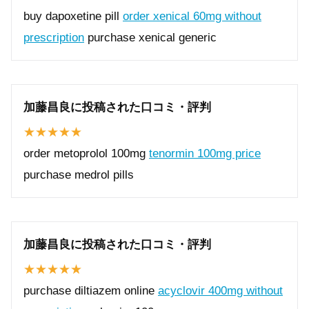
buy dapoxetine pill
order xenical 60mg without
prescription
purchase xenical generic
加藤昌良に投稿された口コミ・評判
order metoprolol 100mg
tenormin 100mg price
purchase medrol pills
加藤昌良に投稿された口コミ・評判
purchase diltiazem online
acyclovir 400mg without