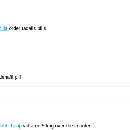
ills
order tadalis pills
enafil pill
afil cheap
voltaren 50mg over the counter