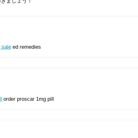
いきましょう！
 sale
ed remedies
l
order proscar 1mg pill