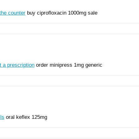
the counter
buy ciprofloxacin 1000mg sale
 a prescription
order minipress 1mg generic
ls
oral keflex 125mg