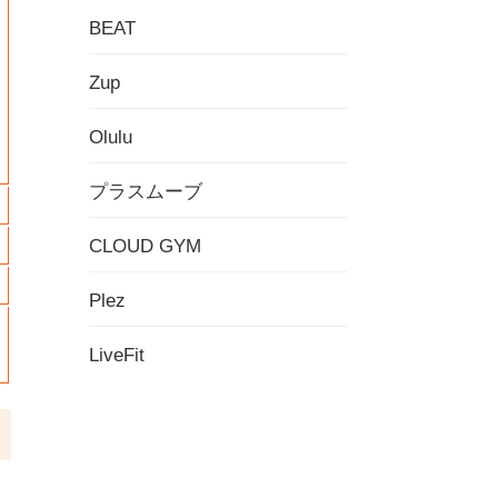
BEAT
Zup
Olulu
プラスムーブ
CLOUD GYM
Plez
LiveFit