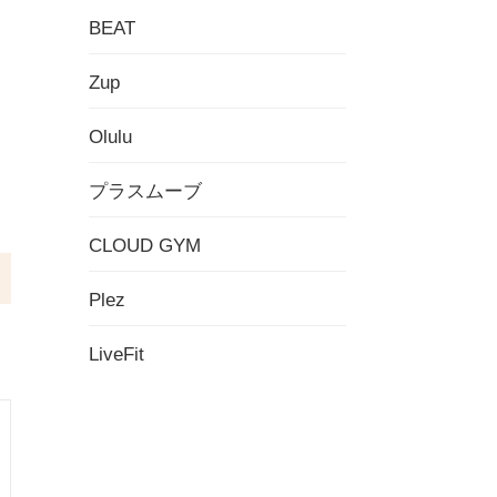
BEAT
Zup
Olulu
プラスムーブ
CLOUD GYM
Plez
LiveFit