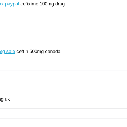
ax paypal
cefixime 100mg drug
mg sale
ceftin 500mg canada
mg uk