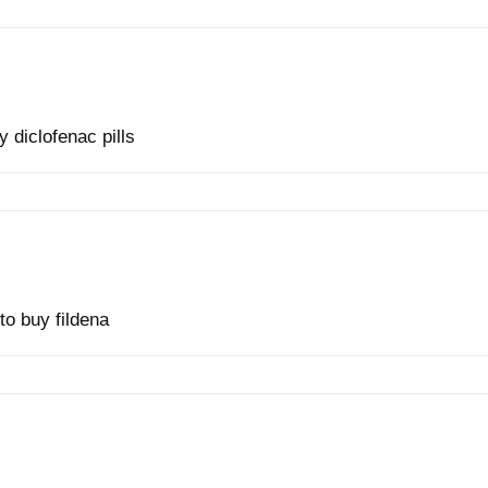
 diclofenac pills
o buy fildena