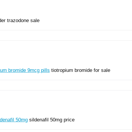
er trazodone sale
pium bromide 9mcg pills
tiotropium bromide for sale
ldenafil 50mg
sildenafil 50mg price