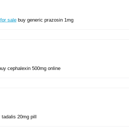
for sale
buy generic prazosin 1mg
uy cephalexin 500mg online
 tadalis 20mg pill