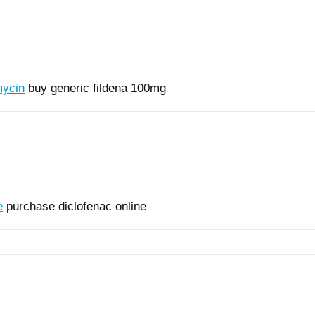
mycin
buy generic fildena 100mg
e
purchase diclofenac online