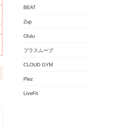
BEAT
Zup
Olulu
プラスムーブ
CLOUD GYM
Plez
LiveFit