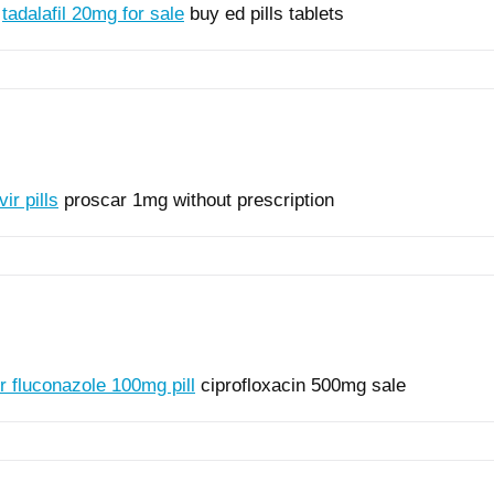
n
tadalafil 20mg for sale
buy ed pills tablets
ir pills
proscar 1mg without prescription
r fluconazole 100mg pill
ciprofloxacin 500mg sale