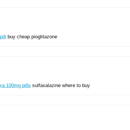
ill
buy cheap pioglitazone
ra 100mg pills
sulfasalazine where to buy