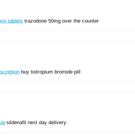
xin tablets
trazodone 50mg over the counter
scription
buy tiotropium bromide pill
rug
sildenafil next day delivery