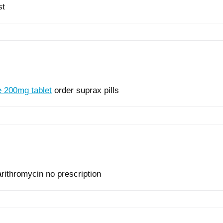
st
e 200mg tablet
order suprax pills
rithromycin no prescription