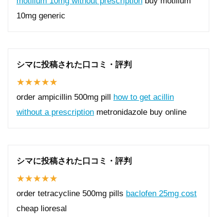
motilium 10mg without prescription
buy motilium
10mg generic
シマに投稿された口コミ・評判
order ampicillin 500mg pill
how to get acillin
without a prescription
metronidazole buy online
シマに投稿された口コミ・評判
order tetracycline 500mg pills
baclofen 25mg cost
cheap lioresal