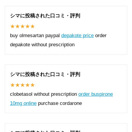
シマに投稿された口コミ・評判
buy olmesartan paypal
depakote price
order
depakote without prescription
シマに投稿された口コミ・評判
clobetasol without prescription
order buspirone
10mg online
purchase cordarone