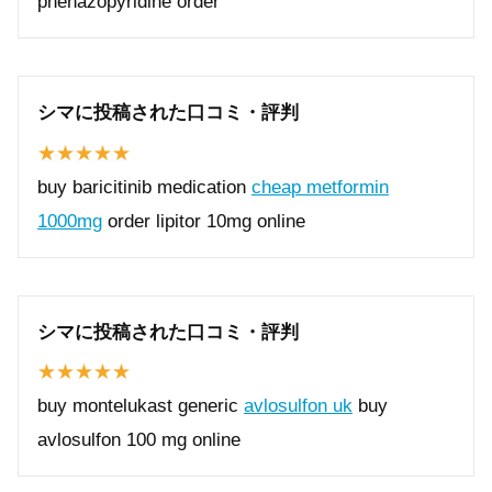
phenazopyridine order
シマに投稿された口コミ・評判
buy baricitinib medication
cheap metformin
1000mg
order lipitor 10mg online
シマに投稿された口コミ・評判
buy montelukast generic
avlosulfon uk
buy
avlosulfon 100 mg online