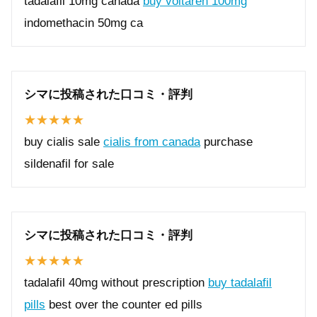
tadalafil 10mg canada
buy voltaren 100mg
indomethacin 50mg ca
シマに投稿された口コミ・評判
buy cialis sale
cialis from canada
purchase
sildenafil for sale
シマに投稿された口コミ・評判
tadalafil 40mg without prescription
buy tadalafil
pills
best over the counter ed pills