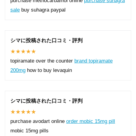
purchase methocarbamol online
purchase suhagra
sale
buy suhagra paypal
シマに投稿された口コミ・評判
topiramate over the counter
brand topiramate
200mg
how to buy levaquin
シマに投稿された口コミ・評判
purchase avodart online
order mobic 15mg pill
mobic 15mg pills