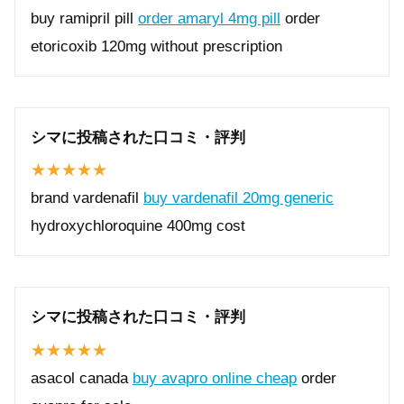
buy ramipril pill
order amaryl 4mg pill
order
etoricoxib 120mg without prescription
シマに投稿された口コミ・評判
brand vardenafil
buy vardenafil 20mg generic
hydroxychloroquine 400mg cost
シマに投稿された口コミ・評判
asacol canada
buy avapro online cheap
order