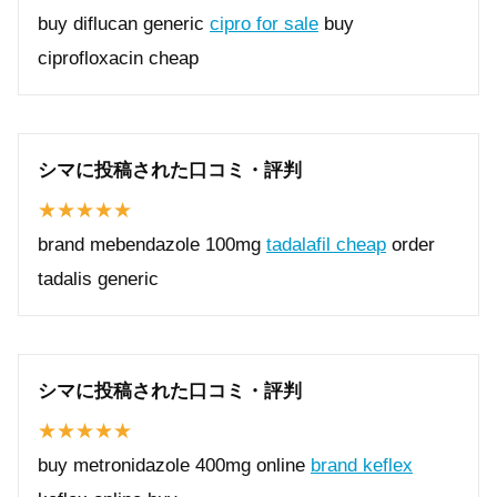
buy diflucan generic
cipro for sale
buy
ciprofloxacin cheap
シマに投稿された口コミ・評判
brand mebendazole 100mg
tadalafil cheap
order
tadalis generic
シマに投稿された口コミ・評判
buy metronidazole 400mg online
brand keflex