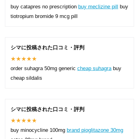
buy catapres no prescription
buy meclizine pill
buy
tiotropium bromide 9 mcg pill
シマに投稿された口コミ・評判
order suhagra 50mg generic
cheap suhagra
buy
cheap sildalis
シマに投稿された口コミ・評判
buy minocycline 100mg
brand pioglitazone 30mg