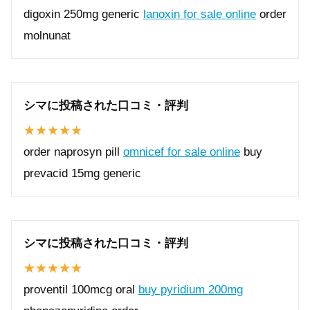
digoxin 250mg generic
lanoxin for sale online
order
molnunat
シマに投稿された口コミ・評判
order naprosyn pill
omnicef for sale online
buy
prevacid 15mg generic
シマに投稿された口コミ・評判
proventil 100mcg oral
buy pyridium 200mg