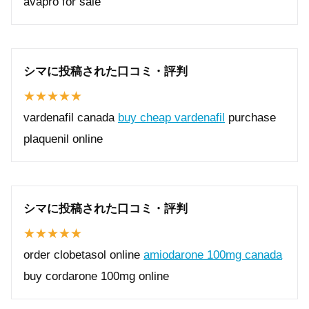
avapro for sale
シマに投稿された口コミ・評判
vardenafil canada
buy cheap vardenafil
purchase
plaquenil online
シマに投稿された口コミ・評判
order clobetasol online
amiodarone 100mg canada
buy cordarone 100mg online