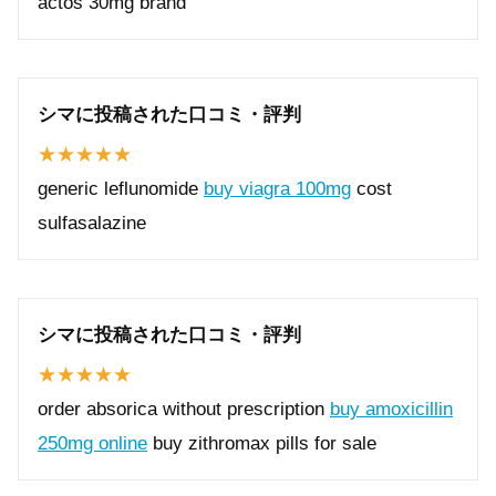
actos 30mg brand
シマに投稿された口コミ・評判
generic leflunomide
buy viagra 100mg
cost
sulfasalazine
シマに投稿された口コミ・評判
order absorica without prescription
buy amoxicillin
250mg online
buy zithromax pills for sale