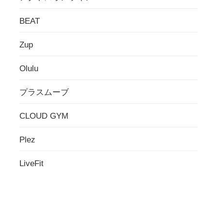
BEAT
Zup
Olulu
プラスムーブ
CLOUD GYM
Plez
LiveFit